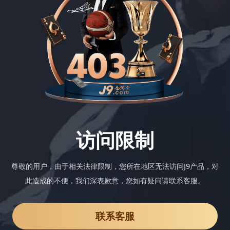
访问限制
尊敬的用户，由于相关法律限制，您所在地区无法访问J9产品，对
此造成的不便，我们深表歉意，您如有疑问请联系客服。
联系客服