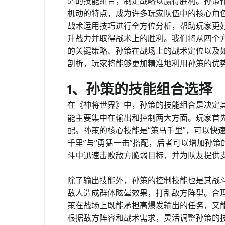
适的技能组合，制定战略以赢得胜利。孙策
机动的特点，成为许多玩家队伍中的核心角
战术运用技巧进行全方位分析，帮助玩家更
升战力并取得战术上的胜利。我们将从四个
的关键策略、孙策在战场上的战术定位以及
剖析，玩家将能够更加精准地利用孙策的优
1、孙策的技能组合选择
在《神将世界》中，孙策的技能组合是决定
能主要集中在输出和控制两大方面。玩家首
配。孙策的核心技能是“策马千里”，可以快
千里”与“勇猛一击”搭配，后者可以增加孙
斗中迅速击败敌方脆弱目标，并为队友提供
除了输出技能外，孙策的控制技能也是其战斗
敌人造成群体眩晕效果，打乱敌方阵型。合
策在战场上既能承担高爆发输出的任务，又
根据敌方阵容和战术需求，灵活调整孙策的